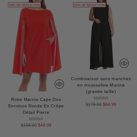
69% DE RÉDUCTION
64% DE RÉDUCTION
Combinaison sans manches
en mousseline Marina
(grande taille)
MARINA
Robe Marina Cape Dos
Prix
$179.00
$64.99
Encolure Ronde En Crêpe
normal
Détail Pierre
MARINA
Prix
$159.00
$49.99
normal