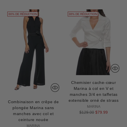
normal
66% DE RÉDUCTION
38% DE RÉDUCTION
Chemisier cache-cœur
Marina à col en V et
manches 3/4 en taffetas
extensible orné de strass
Combinaison en crêpe de
MARINA
plongée Marina sans
Prix
$129.00
$79.99
manches avec col et
normal
ceinture nouée
MARINA