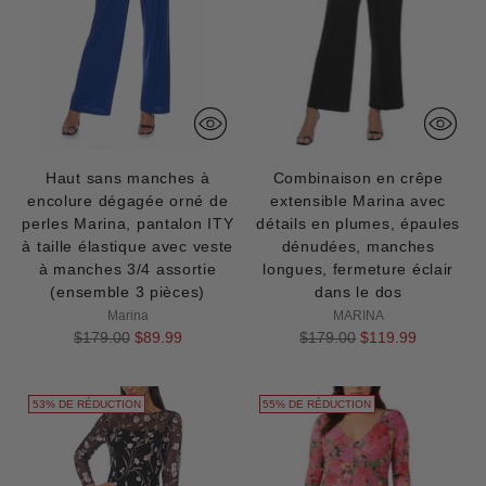
Haut sans manches à
Combinaison en crêpe
encolure dégagée orné de
extensible Marina avec
perles Marina, pantalon ITY
détails en plumes, épaules
à taille élastique avec veste
dénudées, manches
à manches 3/4 assortie
longues, fermeture éclair
(ensemble 3 pièces)
dans le dos
Marina
MARINA
Prix
Prix
$179.00
$89.99
$179.00
$119.99
normal
normal
53% DE RÉDUCTION
55% DE RÉDUCTION