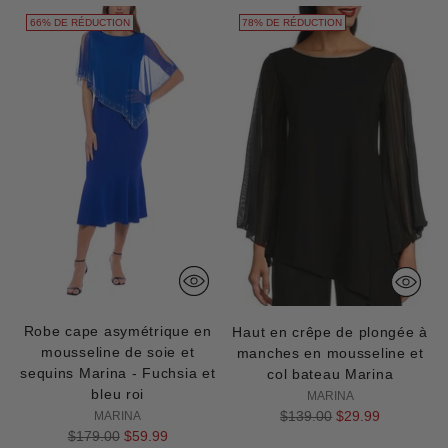
66% DE RÉDUCTION
78% DE RÉDUCTION
Robe cape asymétrique en
Haut en crêpe de plongée à
mousseline de soie et
manches en mousseline et
sequins Marina - Fuchsia et
col bateau Marina
bleu roi
MARINA
Prix
$139.00
$29.99
MARINA
Prix
$179.00
$59.99
normal