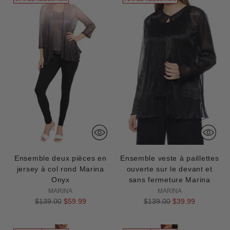
Ensemble deux pièces en
Ensemble veste à paillettes
jersey à col rond Marina
ouverte sur le devant et
Onyx
sans fermeture Marina
MARINA
MARINA
Prix
Prix
$139.00
$59.99
$139.00
$39.99
normal
normal