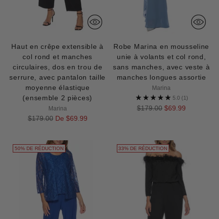
Haut en crêpe extensible à
Robe Marina en mousseline
col rond et manches
unie à volants et col rond,
circulaires, dos en trou de
sans manches, avec veste à
serrure, avec pantalon taille
manches longues assortie
moyenne élastique
Marina
(ensemble 2 pièces)
5.0
(1)
Prix
$179.00
$69.99
Marina
Prix
normal
$179.00
De $69.99
normal
50% DE RÉDUCTION
33% DE RÉDUCTION