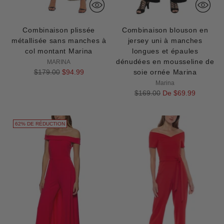
Combinaison plissée
Combinaison blouson en
métallisée sans manches à
jersey uni à manches
col montant Marina
longues et épaules
dénudées en mousseline de
MARINA
Prix
$179.00
$94.99
soie ornée Marina
normal
Marina
Prix
$169.00
De $69.99
normal
62% DE RÉDUCTION