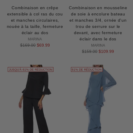
Combinaison en crêpe
Combinaison en mousseline
extensible à col ras du cou
de soie à encolure bateau
et manches circulaires,
et manches 3/4, ornée d'un
nouée à la taille, fermeture
trou de serrure sur le
éclair au dos
devant, avec fermeture
éclair dans le dos
MARINA
Prix
$169.00
$69.99
MARINA
normal
Prix
$159.00
$109.99
normal
JUSQU'À 61% DE RÉDUCTION
61% DE RÉDUCTION