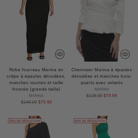
Robe fourreau Marina en
Chemisier Marina à épaules
crêpe à épaules dénudées,
dénudées et manches trois-
manches courtes et taille
quarts avec volants
froncée (grande taille)
MARINA
Prix
$129.00
$79.99
MARINA
Prix
normal
$149.00
$79.99
normal
59% DE RÉDUCTION
39% DE RÉDUCTION