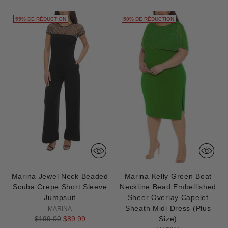
55% DE RÉDUCTION
50% DE RÉDUCTION
Marina Jewel Neck Beaded
Marina Kelly Green Boat
Scuba Crepe Short Sleeve
Neckline Bead Embellished
Jumpsuit
Sheer Overlay Capelet
Sheath Midi Dress (Plus
MARINA
Prix
$199.00
$89.99
Size)