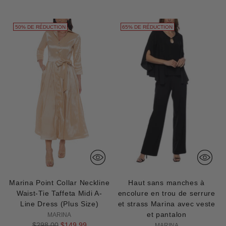
normal
50% DE RÉDUCTION
65% DE RÉDUCTION
Marina Point Collar Neckline
Haut sans manches à
Waist-Tie Taffeta Midi A-
encolure en trou de serrure
Line Dress (Plus Size)
et strass Marina avec veste
et pantalon
MARINA
Prix
$298.00
$149.99
MARINA