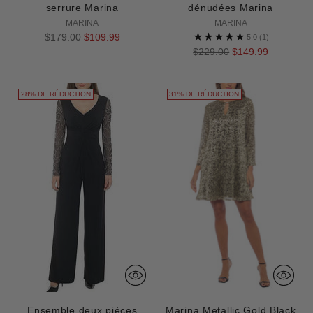
serrure Marina
dénudées Marina
MARINA
MARINA
Prix
$179.00
$109.99
5.0
(1)
normal
Prix
$229.00
$149.99
normal
28% DE RÉDUCTION
31% DE RÉDUCTION
Ensemble deux pièces
Marina Metallic Gold Black