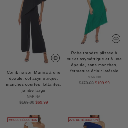
Robe trapèze plissée à
ourlet asymétrique et à une
épaule, sans manches,
fermeture éclair latérale
Combinaison Marina à une
MARINA
épaule, col asymétrique,
Prix
$179.00
$109.99
manches courtes flottantes,
normal
jambe large
MARINA
Prix
$169.00
$69.99
normal
59% DE RÉDUCTION
27% DE RÉDUCTION