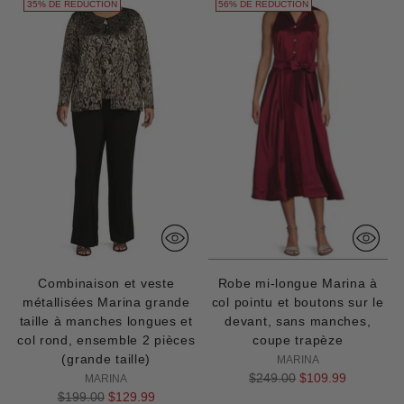
35% DE RÉDUCTION
56% DE RÉDUCTION
Combinaison et veste
Robe mi-longue Marina à
métallisées Marina grande
col pointu et boutons sur le
taille à manches longues et
devant, sans manches,
col rond, ensemble 2 pièces
coupe trapèze
(grande taille)
MARINA
Prix
$249.00
$109.99
MARINA
Prix
normal
$199.00
$129.99