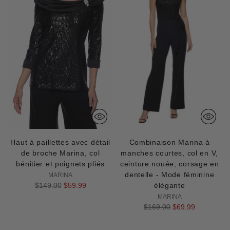
Haut à paillettes avec détail
Combinaison Marina à
de broche Marina, col
manches courtes, col en V,
bénitier et poignets pliés
ceinture nouée, corsage en
dentelle - Mode féminine
MARINA
Prix
$149.00
$59.99
élégante
normal
MARINA
Prix
$169.00
$69.99
normal