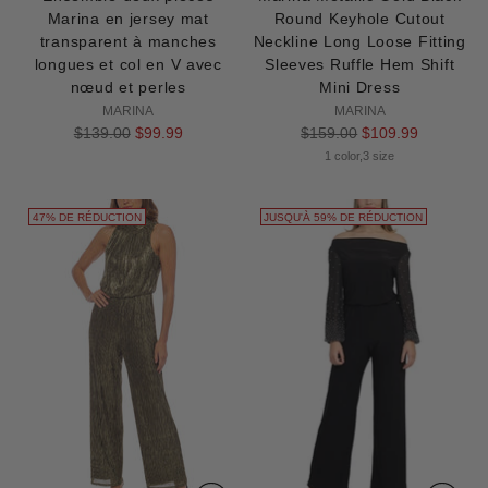
Marina en jersey mat
Round Keyhole Cutout
transparent à manches
Neckline Long Loose Fitting
longues et col en V avec
Sleeves Ruffle Hem Shift
nœud et perles
Mini Dress
MARINA
MARINA
Prix
Prix
$139.00
$99.99
$159.00
$109.99
normal
normal
1 color,3 size
47% DE RÉDUCTION
JUSQU'À 59% DE RÉDUCTION