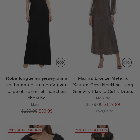
Robe longue en jersey uni à
Marina Bronze Metallic
col bateau et dos en V avec
Square Cowl Neckline Long
capelet perlée et manches
Sleeves Elastic Cuffs Dress
chemise
MARINA
Prix
$179.00
$119.99
Marina
Prix
normal
$169.00
$59.99
1 color,6 size
normal
60% DE RÉDUCTION
59% DE RÉDUCTION