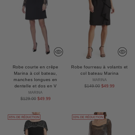
Robe courte en crêpe
Robe fourreau à volants et
Marina à col bateau,
col bateau Marina
manches longues en
MARINA
Prix
dentelle et dos en V
$149.00
$49.99
normal
MARINA
Prix
$129.00
$49.99
normal
65% DE RÉDUCTION
33% DE RÉDUCTION