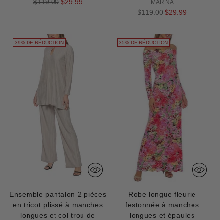
Prix
$119.00
$29.99
MARINA
normal
Prix
$119.00
$29.99
normal
39% DE RÉDUCTION
35% DE RÉDUCTION
Ensemble pantalon 2 pièces
Robe longue fleurie
en tricot plissé à manches
festonnée à manches
longues et col trou de
longues et épaules