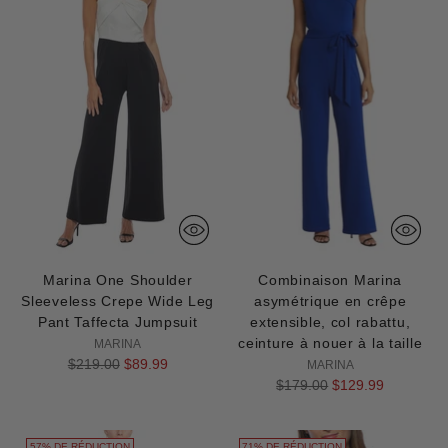
Marina One Shoulder
Combinaison Marina
Sleeveless Crepe Wide Leg
asymétrique en crêpe
Pant Taffecta Jumpsuit
extensible, col rabattu,
ceinture à nouer à la taille
MARINA
Prix
$219.00
$89.99
MARINA
normal
Prix
$179.00
$129.99
normal
57% DE RÉDUCTION
71% DE RÉDUCTION