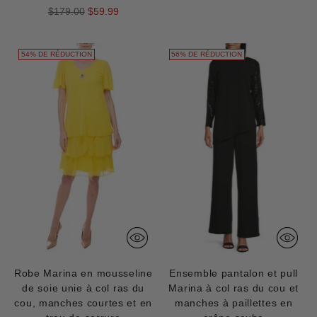
Prix
$179.00
$59.99
normal
54% DE RÉDUCTION
56% DE RÉDUCTION
Robe Marina en mousseline
Ensemble pantalon et pull
de soie unie à col ras du
Marina à col ras du cou et
cou, manches courtes et en
manches à paillettes en