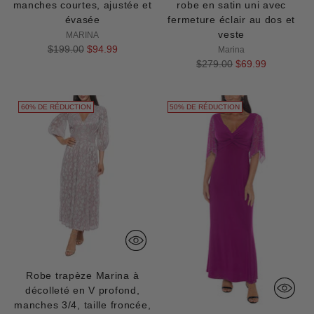
manches courtes, ajustée et
robe en satin uni avec
évasée
fermeture éclair au dos et
veste
MARINA
Prix
$199.00
$94.99
Marina
normal
Prix
$279.00
$69.99
normal
60% DE RÉDUCTION
50% DE RÉDUCTION
Robe trapèze Marina à
décolleté en V profond,
manches 3/4, taille froncée,