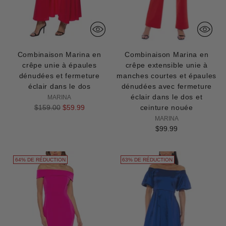
Combinaison Marina en
Combinaison Marina en
crêpe unie à épaules
crêpe extensible unie à
dénudées et fermeture
manches courtes et épaules
éclair dans le dos
dénudées avec fermeture
éclair dans le dos et
MARINA
Prix
$159.00
$59.99
ceinture nouée
normal
MARINA
$99.99
64% DE RÉDUCTION
63% DE RÉDUCTION