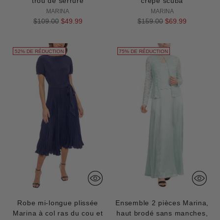
trou de serrure
crêpe scuba
MARINA
MARINA
Prix
Prix
$109.00
$49.99
$159.00
$69.99
normal
normal
52% DE RÉDUCTION
75% DE RÉDUCTION
Robe mi-longue plissée
Ensemble 2 pièces Marina,
Marina à col ras du cou et
haut brodé sans manches,