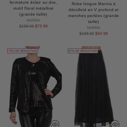
fermeture éclair au dos,
Robe longue Marina à
motif floral métallisé
décolleté en V profond et
(grande taille)
manches perlées (grande
MARINA
taille)
Prix
$199.00
$79.99
MARINA
normal
Prix
$189.00
$94.99
normal
75% DE RÉDUCTION
87% DE RÉDUCTION