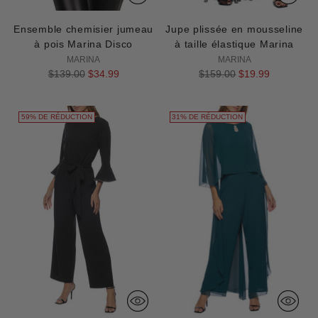
Ensemble chemisier jumeau
Jupe plissée en mousseline
à pois Marina Disco
à taille élastique Marina
MARINA
MARINA
Prix
Prix
$139.00
$34.99
$159.00
$19.99
normal
normal
59% DE RÉDUCTION
31% DE RÉDUCTION