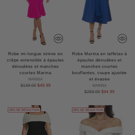
Robe mi-longue sirène en
Robe Marina en taffetas à
crêpe extensible à épaules
épaules dénudées et
dénudées et manches
manches courtes
courtes Marina
bouffantes, coupe ajustée
et évasée
MARINA
Prix
$139.00
$49.99
MARINA
normal
Prix
$259.00
$94.99
normal
46% DE RÉDUCTION
38% DE RÉDUCTION