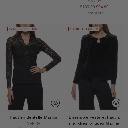
normal
MARINA
Prix
$189.00
$94.99
normal
1 color,3 size
75% DE RÉDUCTION
75% DE RÉDUCTION
Haut en dentelle Marina
Ensemble veste et haut à
manches longues Marina
MARINA