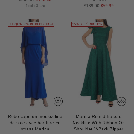
normal
Prix
$169.00
$59.99
1 color,3 size
normal
JUSQU'À 60% DE RÉDUCTION
35% DE RÉDUCTION
Robe cape en mousseline
Marina Round Bateau
de soie avec bordure en
Neckline With Ribbon On
strass Marina
Shoulder V-Back Zipper