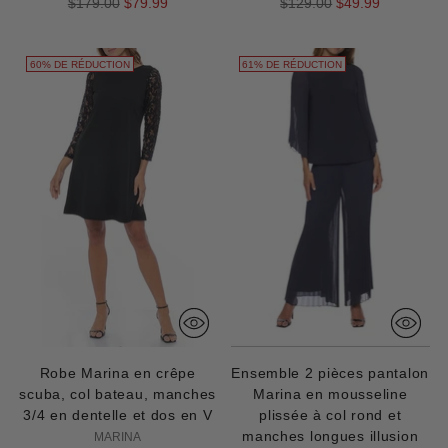
Prix
Prix
$179.00
$79.99
$129.00
$49.99
normal
normal
60% DE RÉDUCTION
61% DE RÉDUCTION
Robe Marina en crêpe
Ensemble 2 pièces pantalon
scuba, col bateau, manches
Marina en mousseline
3/4 en dentelle et dos en V
plissée à col rond et
manches longues illusion
MARINA