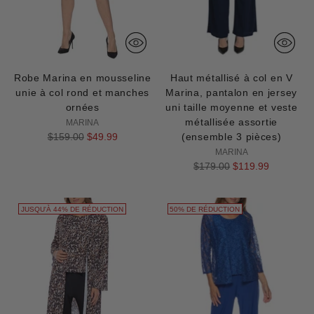
Robe Marina en mousseline
Haut métallisé à col en V
unie à col rond et manches
Marina, pantalon en jersey
ornées
uni taille moyenne et veste
métallisée assortie
MARINA
Prix
$159.00
$49.99
(ensemble 3 pièces)
normal
MARINA
Prix
$179.00
$119.99
normal
JUSQU'À 44% DE RÉDUCTION
50% DE RÉDUCTION