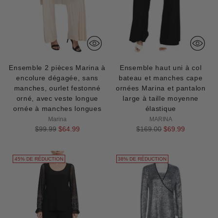
Ensemble 2 pièces Marina à
Ensemble haut uni à col
encolure dégagée, sans
bateau et manches cape
manches, ourlet festonné
ornées Marina et pantalon
orné, avec veste longue
large à taille moyenne
ornée à manches longues
élastique
Marina
MARINA
Prix
Prix
$99.99
$64.99
$169.00
$69.99
normal
normal
45% DE RÉDUCTION
38% DE RÉDUCTION