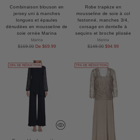
Combinaison blouson en
Robe trapèze en
jersey uni à manches
mousseline de soie à col
longues et épaules
festonné, manches 3/4,
dénudées en mousseline de
corsage en dentelle à
soie ornée Marina
sequins et broche plissée
Marina
Marina
Prix
Prix
$169.00
De $69.99
$149.00
$94.99
normal
normal
29% DE RÉDUCTION
75% DE RÉDUCTION