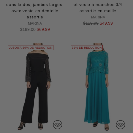
dans le dos, jambes larges,
et veste à manches 3/4
avec veste en dentelle
assortie en maille
assortie
MARINA
Prix
$119.99
$49.99
MARINA
Prix
normal
$189.00
$69.99
normal
JUSQU'À 59% DE RÉDUCTION
36% DE RÉDUCTION