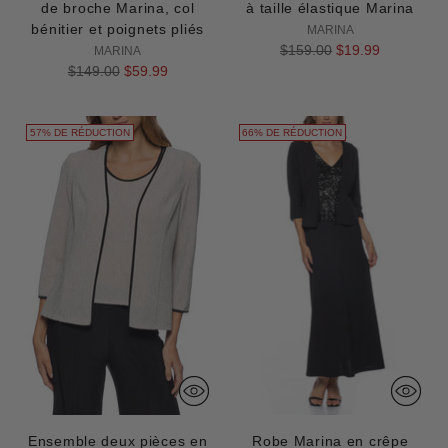
de broche Marina, col
à taille élastique Marina
bénitier et poignets pliés
MARINA
Prix
$159.00
$19.99
MARINA
Prix
normal
$149.00
$59.99
normal
57% DE RÉDUCTION
66% DE RÉDUCTION
Ensemble deux pièces en
Robe Marina en crêpe