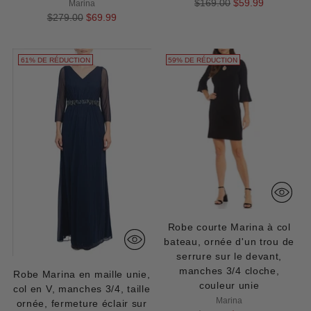
Prix
$169.00
$59.99
Marina
Prix
normal
$279.00
$69.99
normal
61% DE RÉDUCTION
59% DE RÉDUCTION
Robe courte Marina à col
bateau, ornée d'un trou de
serrure sur le devant,
manches 3/4 cloche,
Robe Marina en maille unie,
couleur unie
col en V, manches 3/4, taille
Marina
ornée, fermeture éclair sur