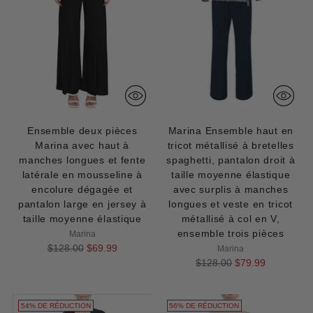
Ensemble deux pièces
Marina Ensemble haut en
Marina avec haut à
tricot métallisé à bretelles
manches longues et fente
spaghetti, pantalon droit à
latérale en mousseline à
taille moyenne élastique
encolure dégagée et
avec surplis à manches
pantalon large en jersey à
longues et veste en tricot
taille moyenne élastique
métallisé à col en V,
ensemble trois pièces
Marina
Prix
$128.00
$69.99
Marina
normal
Prix
$128.00
$79.99
normal
54% DE RÉDUCTION
56% DE RÉDUCTION