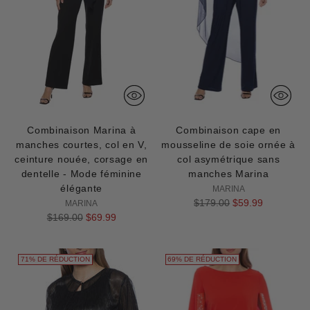
Combinaison Marina à
Combinaison cape en
manches courtes, col en V,
mousseline de soie ornée à
ceinture nouée, corsage en
col asymétrique sans
dentelle - Mode féminine
manches Marina
élégante
MARINA
Prix
$179.00
$59.99
MARINA
Prix
normal
$169.00
$69.99
normal
71% DE RÉDUCTION
69% DE RÉDUCTION