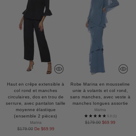
Haut en crêpe extensible à
Robe Marina en mousseline
col rond et manches
unie à volants et col rond,
circulaires, dos en trou de
sans manches, avec veste à
serrure, avec pantalon taille
manches longues assortie
moyenne élastique
Marina
(ensemble 2 pièces)
5.0
(1)
Prix
$179.00
$69.99
Marina
Prix
normal
$179.00
De $69.99
normal