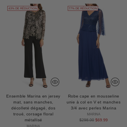
43% DE RÉDUCTION
77% DE RÉDUCTION
Ensemble Marina en jersey
Robe cape en mousseline
mat, sans manches,
unie à col en V et manches
décolleté dégagé, dos
3/4 avec perles Marina
troué, corsage floral
MARINA
Prix
métallisé
$298.00
$69.99
normal
MARINA