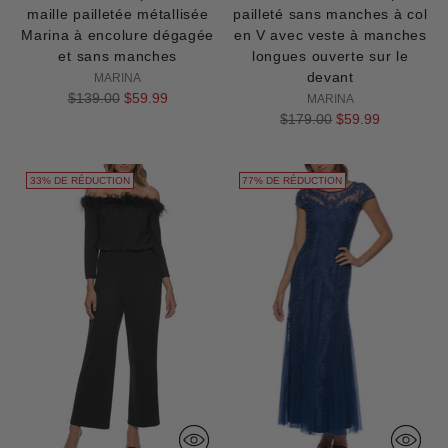
maille pailletée métallisée
pailleté sans manches à col
Marina à encolure dégagée
en V avec veste à manches
et sans manches
longues ouverte sur le
devant
MARINA
Prix
$139.00
$59.99
MARINA
normal
Prix
$179.00
$59.99
normal
33% DE RÉDUCTION
77% DE RÉDUCTION