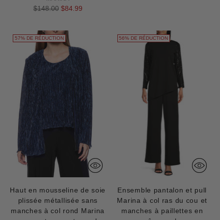
Prix
$148.00
$84.99
normal
57% DE RÉDUCTION
56% DE RÉDUCTION
Haut en mousseline de soie
Ensemble pantalon et pull
plissée métallisée sans
Marina à col ras du cou et
manches à col rond Marina
manches à paillettes en