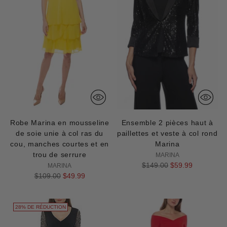
Robe Marina en mousseline
Ensemble 2 pièces haut à
de soie unie à col ras du
paillettes et veste à col rond
cou, manches courtes et en
Marina
trou de serrure
MARINA
Prix
$149.00
$59.99
MARINA
Prix
normal
$109.00
$49.99
normal
28% DE RÉDUCTION