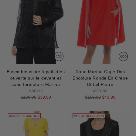
Ensemble veste à paillettes
Robe Marina Cape Dos
ouverte sur le devant et
Encolure Ronde En Crêpe
sans fermeture Marina
Détail Pierre
MARINA
MARINA
Prix
Prix
$139.00
$39.99
$159.00
$49.99
normal
normal
54% DE RÉDUCTION
60% DE RÉDUCTION