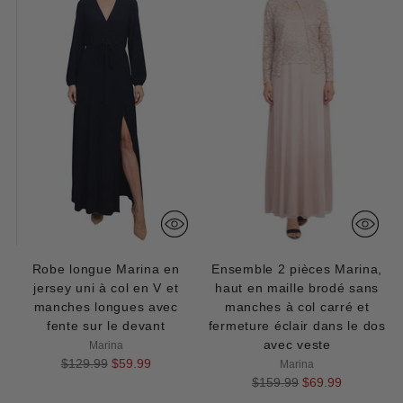
Robe longue Marina en
Ensemble 2 pièces Marina,
jersey uni à col en V et
haut en maille brodé sans
manches longues avec
manches à col carré et
fente sur le devant
fermeture éclair dans le dos
avec veste
Marina
Prix
$129.99
$59.99
Marina
normal
Prix
$159.99
$69.99
normal