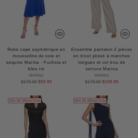
Robe cape asymétrique en
Ensemble pantalon 2 pièces
mousseline de soie et
en tricot plissé à manches
sequins Marina - Fuchsia et
longues et col trou de
bleu roi
serrure Marina
MARINA
MARINA
Prix
Prix
$179.00
$59.99
$179.00
$109.99
normal
normal
59% DE RÉDUCTION
66% DE RÉDUCTION