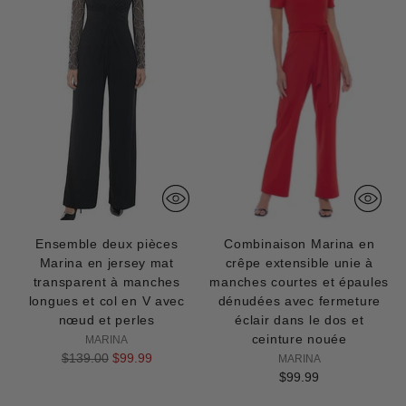
Ensemble deux pièces
Combinaison Marina en
Marina en jersey mat
crêpe extensible unie à
transparent à manches
manches courtes et épaules
longues et col en V avec
dénudées avec fermeture
nœud et perles
éclair dans le dos et
ceinture nouée
MARINA
Prix
$139.00
$99.99
MARINA
normal
$99.99