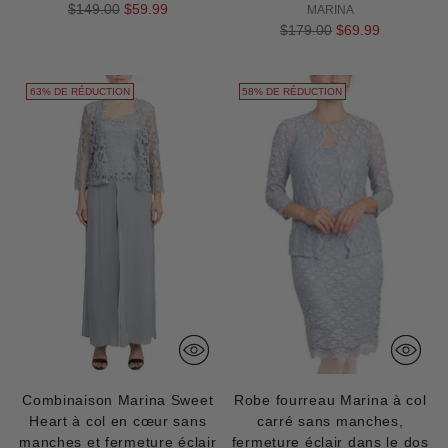
Prix
$149.00
$59.99
MARINA
normal
Prix
$179.00
$69.99
normal
63% DE RÉDUCTION
58% DE RÉDUCTION
Combinaison Marina Sweet
Robe fourreau Marina à col
Heart à col en cœur sans
carré sans manches,
manches et fermeture éclair
fermeture éclair dans le dos