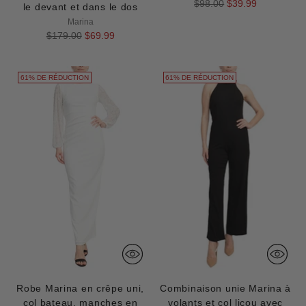
Prix
$98.00
$39.99
le devant et dans le dos
normal
Marina
Prix
$179.00
$69.99
normal
61% DE RÉDUCTION
61% DE RÉDUCTION
Robe Marina en crêpe uni,
Combinaison unie Marina à
col bateau, manches en
volants et col licou avec