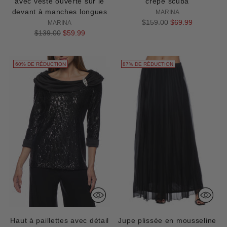
avec veste ouverte sur le
crêpe scuba
devant à manches longues
MARINA
Prix
$159.00
$69.99
MARINA
Prix
normal
$139.00
$59.99
normal
60% DE RÉDUCTION
87% DE RÉDUCTION
Haut à paillettes avec détail
Jupe plissée en mousseline