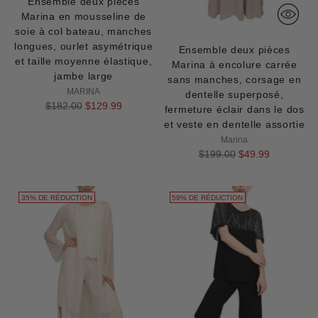
Ensemble deux pièces
Marina en mousseline de
soie à col bateau, manches
longues, ourlet asymétrique
Ensemble deux pièces
et taille moyenne élastique,
Marina à encolure carrée
jambe large
sans manches, corsage en
MARINA
dentelle superposé,
Prix
$182.00
$129.99
fermeture éclair dans le dos
normal
et veste en dentelle assortie
Marina
Prix
$199.00
$49.99
normal
35% DE RÉDUCTION
59% DE RÉDUCTION