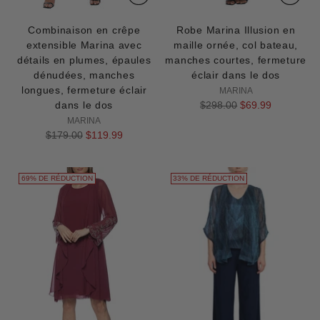
Combinaison en crêpe
Robe Marina Illusion en
extensible Marina avec
maille ornée, col bateau,
détails en plumes, épaules
manches courtes, fermeture
dénudées, manches
éclair dans le dos
longues, fermeture éclair
MARINA
Prix
dans le dos
$298.00
$69.99
normal
MARINA
Prix
$179.00
$119.99
normal
69% DE RÉDUCTION
33% DE RÉDUCTION