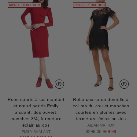
68% DE RÉDUCTION
76% DE RÉDUCTION
Robe courte à col montant
Robe courte en dentelle à
et nœud perlés Emily
col ras du cou et manches
Shalant, dos ouvert,
courtes en plumes avec
manches 3/4, fermeture
fermeture éclair au dos
éclair au dos
AIDAN MATTOX
Prix
$295.00
$69.99
EMILY SHALANT