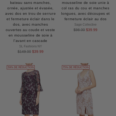
bateau sans manches,
mousseline de soie unie à
ornée, ajustée et évasée,
col ras du cou et manches
avec dos en trou de serrure
longues, avec découpes et
et fermeture éclair dans le
fermeture éclair au dos
dos, avec manches
Sage Collective
Prix
ouvertes au coude et veste
$98.00
$39.99
normal
en mousseline de soie à
l'avant en cascade
SL Fashions NY
Prix
$149.00
$39.99
normal
59% DE RÉDUCTION
75% DE RÉDUCTION