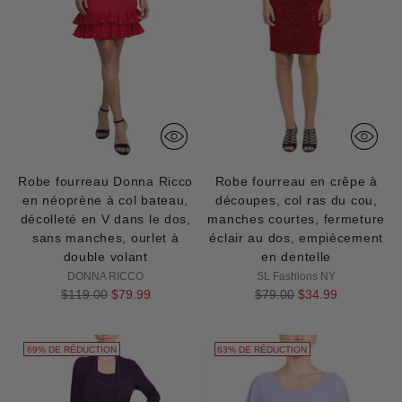
Robe fourreau Donna Ricco
Robe fourreau en crêpe à
en néoprène à col bateau,
découpes, col ras du cou,
décolleté en V dans le dos,
manches courtes, fermeture
sans manches, ourlet à
éclair au dos, empiècement
double volant
en dentelle
DONNA RICCO
SL Fashions NY
Prix
Prix
$119.00
$79.99
$79.00
$34.99
normal
normal
69% DE RÉDUCTION
63% DE RÉDUCTION