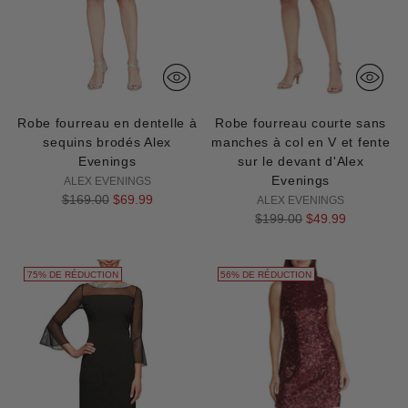
Robe fourreau en dentelle à
Robe fourreau courte sans
sequins brodés Alex
manches à col en V et fente
Evenings
sur le devant d'Alex
Evenings
ALEX EVENINGS
Prix
$169.00
$69.99
ALEX EVENINGS
normal
Prix
$199.00
$49.99
normal
75% DE RÉDUCTION
56% DE RÉDUCTION