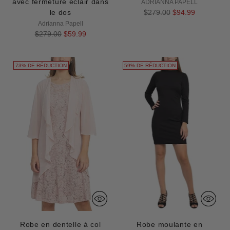
avec fermeture éclair dans
ADRIANNA PAPELL
Prix
le dos
$279.00
$94.99
normal
Adrianna Papell
Prix
$279.00
$59.99
normal
73% DE RÉDUCTION
59% DE RÉDUCTION
Robe en dentelle à col
Robe moulante en