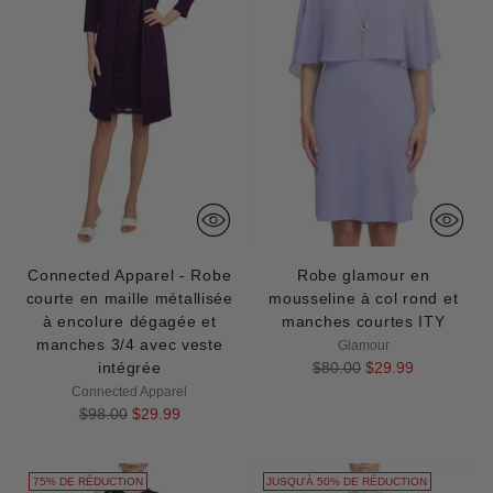
Connected Apparel - Robe
Robe glamour en
courte en maille métallisée
mousseline à col rond et
à encolure dégagée et
manches courtes ITY
manches 3/4 avec veste
Glamour
Prix
intégrée
$80.00
$29.99
normal
Connected Apparel
Prix
$98.00
$29.99
normal
75% DE RÉDUCTION
JUSQU'À 50% DE RÉDUCTION