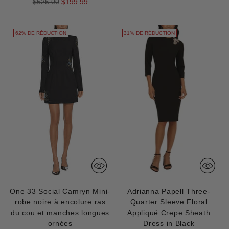
Prix
normal
$625.00
$199.99
normal
62% DE RÉDUCTION
31% DE RÉDUCTION
One 33 Social Camryn Mini-
Adrianna Papell Three-
robe noire à encolure ras
Quarter Sleeve Floral
du cou et manches longues
Appliqué Crepe Sheath
ornées
Dress in Black