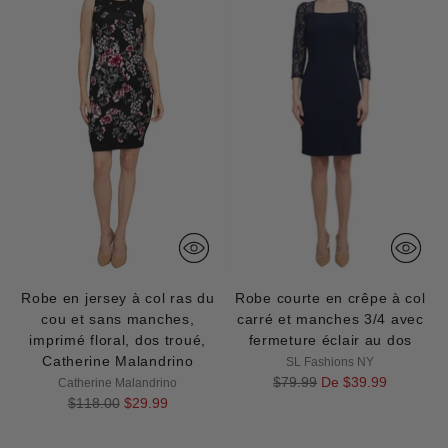
Robe en jersey à col ras du
Robe courte en crêpe à col
cou et sans manches,
carré et manches 3/4 avec
imprimé floral, dos troué,
fermeture éclair au dos
Catherine Malandrino
SL Fashions NY
Prix
$79.99
De $39.99
Catherine Malandrino
Prix
normal
$118.00
$29.99
normal