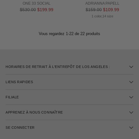
ONE 33 SOCIAL
ADRIANNA PAPELL
Prix
Prix
$530.00
$199.99
$159.00
$109.99
normal
normal
1 color,14 size
Vous regardez 1-22 de 22 produits
HORAIRES DE RETRAIT À L'ENTREPÔT DE LOS ANGELES :
LIENS RAPIDES
FILIALE
APPRENEZ À NOUS CONNAÎTRE
SE CONNECTER