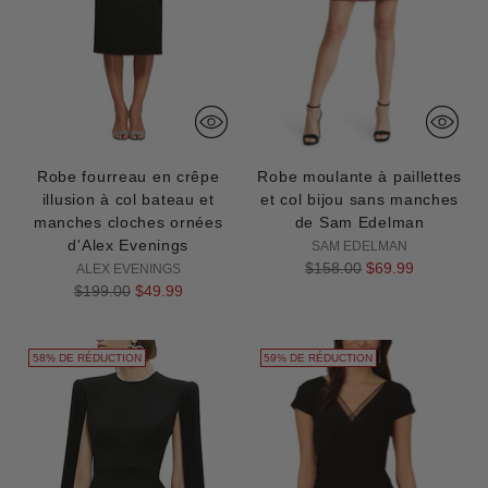
Robe fourreau en crêpe
Robe moulante à paillettes
illusion à col bateau et
et col bijou sans manches
manches cloches ornées
de Sam Edelman
d'Alex Evenings
SAM EDELMAN
Prix
$158.00
$69.99
ALEX EVENINGS
Prix
normal
$199.00
$49.99
normal
58% DE RÉDUCTION
59% DE RÉDUCTION