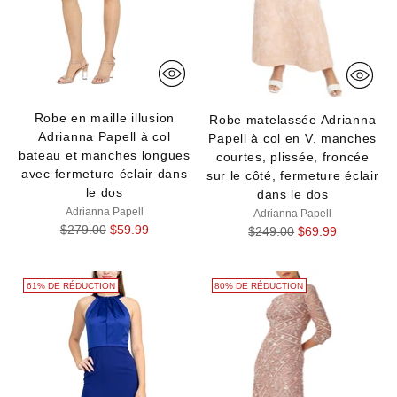
Robe en maille illusion
Robe matelassée Adrianna
Adrianna Papell à col
Papell à col en V, manches
bateau et manches longues
courtes, plissée, froncée
avec fermeture éclair dans
sur le côté, fermeture éclair
le dos
dans le dos
Adrianna Papell
Adrianna Papell
Prix
$279.00
$59.99
Prix
$249.00
$69.99
normal
normal
61% DE RÉDUCTION
80% DE RÉDUCTION