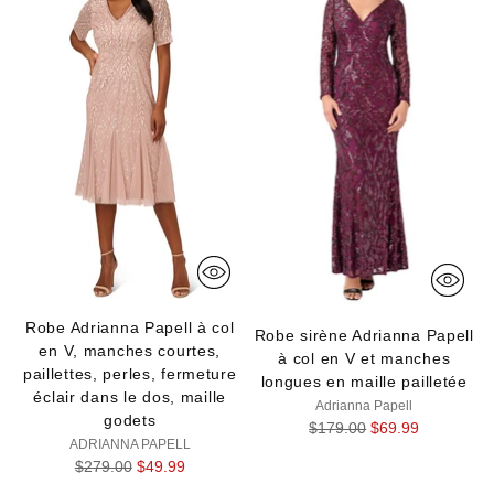
Robe Adrianna Papell à col
Robe sirène Adrianna Papell
en V, manches courtes,
à col en V et manches
paillettes, perles, fermeture
longues en maille pailletée
éclair dans le dos, maille
Adrianna Papell
godets
Prix
$179.00
$69.99
ADRIANNA PAPELL
normal
Prix
$279.00
$49.99
normal