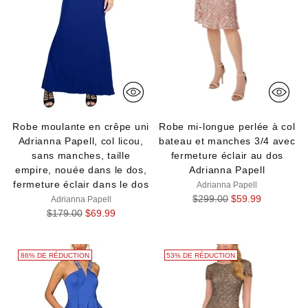
Robe moulante en crêpe uni
Robe mi-longue perlée à col
Adrianna Papell, col licou,
bateau et manches 3/4 avec
sans manches, taille
fermeture éclair au dos
empire, nouée dans le dos,
Adrianna Papell
fermeture éclair dans le dos
Adrianna Papell
Prix
$299.00
$59.99
Adrianna Papell
Prix
normal
$179.00
$69.99
normal
86% DE RÉDUCTION
53% DE RÉDUCTION