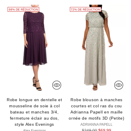
68% DE RÉDUCTION
72% DE RÉDUCTION
Robe longue en dentelle et
Robe blouson à manches
mousseline de soie à col
courtes et col ras du cou
bateau et manches 3/4,
Adrianna Papell en maille
fermeture éclair au dos,
ornée de motifs 3D (Petite)
style Alex Evenings
ADRIANNA PAPELL
Prix
$249.00
$69.99
Alex Evenings