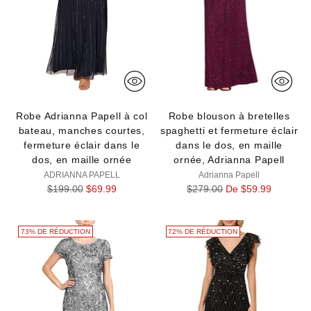
Robe Adrianna Papell à col
Robe blouson à bretelles
bateau, manches courtes,
spaghetti et fermeture éclair
fermeture éclair dans le
dans le dos, en maille
dos, en maille ornée
ornée, Adrianna Papell
ADRIANNA PAPELL
Adrianna Papell
Prix
Prix
$199.00
$69.99
$279.00
De $59.99
normal
normal
73% DE RÉDUCTION
72% DE RÉDUCTION