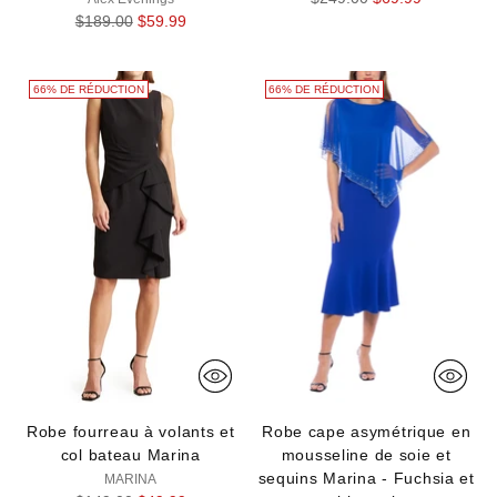
Prix
normal
$189.00
$59.99
normal
66% DE RÉDUCTION
66% DE RÉDUCTION
Robe fourreau à volants et
Robe cape asymétrique en
col bateau Marina
mousseline de soie et
sequins Marina - Fuchsia et
MARINA