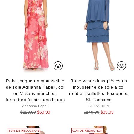
Robe longue en mousseline
Robe veste deux pièces en
de soie Adrianna Papell, col
mousseline de soie à col
en V, sans manches,
rond et paillettes découpées
fermeture éclair dans le dos
SL Fashions
Adrianna Papell
SL FASHION
Prix
Prix
$229.00
$69.99
$149.00
$39.99
normal
normal
82% DE RÉDUCTION
61% DE RÉDUCTION