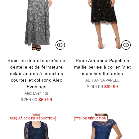
Robe en dentelle ornée de
Robe Adrianna Papell en
dentelle et de fermeture
maille perlée à col en V et
éclair au dos à manches
manches flottantes
courtes et col rond Alex
ADRIANNA PAPELL
Prix
Evenings
$249.00
$69.99
normal
Alex Evenings
Prix
$259.00
$69.99
normal
JUSQU'À 66% DE RÉDUCTION
77% DE RÉDUCTION