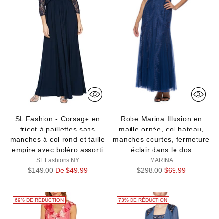
SL Fashion - Corsage en
Robe Marina Illusion en
tricot à paillettes sans
maille ornée, col bateau,
manches à col rond et taille
manches courtes, fermeture
empire avec boléro assorti
éclair dans le dos
SL Fashions NY
MARINA
Prix
Prix
$149.00
De $49.99
$298.00
$69.99
normal
normal
69% DE RÉDUCTION
73% DE RÉDUCTION