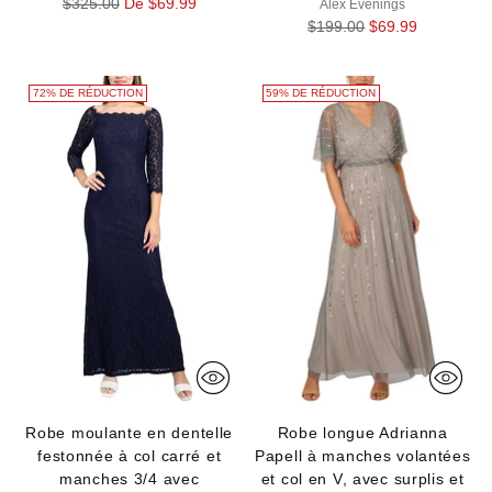
Prix
$325.00
De $69.99
Alex Evenings
normal
Prix
$199.00
$69.99
normal
72% DE RÉDUCTION
59% DE RÉDUCTION
Robe moulante en dentelle
Robe longue Adrianna
festonnée à col carré et
Papell à manches volantées
manches 3/4 avec
et col en V, avec surplis et