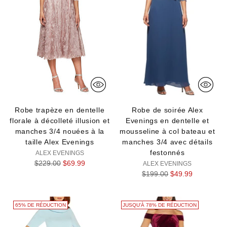
Robe trapèze en dentelle
Robe de soirée Alex
florale à décolleté illusion et
Evenings en dentelle et
manches 3/4 nouées à la
mousseline à col bateau et
taille Alex Evenings
manches 3/4 avec détails
festonnés
ALEX EVENINGS
Prix
$229.00
$69.99
ALEX EVENINGS
normal
Prix
$199.00
$49.99
normal
65% DE RÉDUCTION
JUSQU'À 78% DE RÉDUCTION