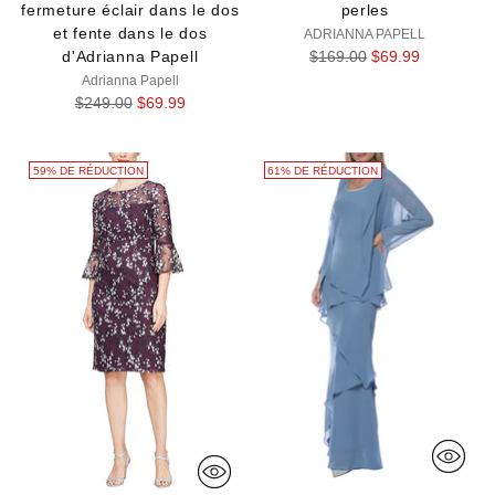
fermeture éclair dans le dos
perles
et fente dans le dos
ADRIANNA PAPELL
Prix
d'Adrianna Papell
$169.00
$69.99
normal
Adrianna Papell
Prix
$249.00
$69.99
normal
59% DE RÉDUCTION
61% DE RÉDUCTION