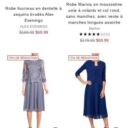
Robe Marina en mousseline
Robe fourreau en dentelle à
unie à volants et col rond,
sequins brodés Alex
sans manches, avec veste à
Evenings
manches longues assortie
ALEX EVENINGS
Marina
Prix
$169.00
$69.99
5.0
(1)
normal
Prix
$179.00
$69.99
normal
70% DE RÉDUCTION
73% DE RÉDUCTION