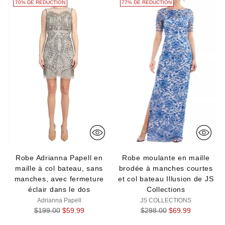
70% DE RÉDUCTION
77% DE RÉDUCTION
Robe Adrianna Papell en
Robe moulante en maille
maille à col bateau, sans
brodée à manches courtes
manches, avec fermeture
et col bateau Illusion de JS
éclair dans le dos
Collections
Adrianna Papell
JS COLLECTIONS
Prix
Prix
$199.00
$59.99
$298.00
$69.99
normal
normal