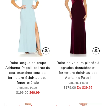
Robe longue en crêpe
Robe en velours plissée à
Adrianna Papell, col ras du
épaules dénudées et
cou, manches courtes,
fermeture éclair au dos
fermeture éclair au dos,
Adrianna Papell
fente latérale
Adrianna Papell
Prix
$179.00
De $39.99
Adrianna Papell
Prix
normal
$199.00
$69.99
normal