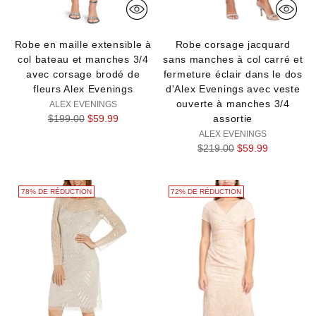
Robe en maille extensible à
Robe corsage jacquard
col bateau et manches 3/4
sans manches à col carré et
avec corsage brodé de
fermeture éclair dans le dos
fleurs Alex Evenings
d'Alex Evenings avec veste
ouverte à manches 3/4
ALEX EVENINGS
Prix
$199.00
$59.99
assortie
normal
ALEX EVENINGS
Prix
$219.00
$59.99
normal
78% DE RÉDUCTION
72% DE RÉDUCTION