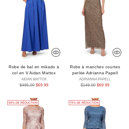
Robe de bal en mikado à
Robe à manches courtes
col en V Aidan Mattox
perlée Adrianna Papell
AIDAN MATTOX
ADRIANNA PAPELL
Prix
Prix
$495.00
$69.99
$149.00
$69.99
normal
normal
69% DE RÉDUCTION
75% DE RÉDUCTION